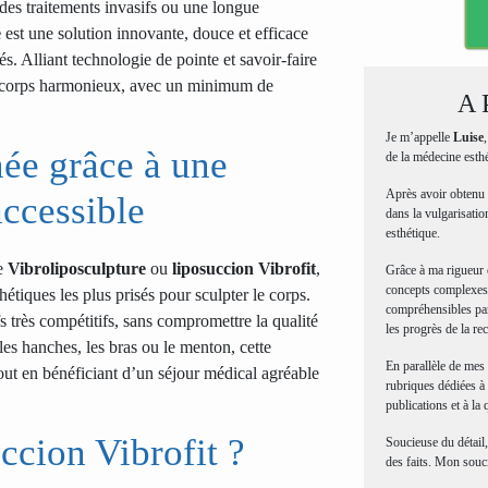
 des traitements invasifs ou une longue
e
est une solution innovante, douce et efficace
s. Alliant technologie de pointe et savoir-faire
n corps harmonieux, avec un minimum de
A 
Je m’appelle
Luise
née grâce à une
de la médecine esth
Après avoir obtenu 
ccessible
dans la vulgarisatio
esthétique.
ée
Vibroliposculpture
ou
liposuccion Vibrofit
,
Grâce à ma rigueur e
concepts complexes 
tiques les plus prisés pour sculpter le corps.
compréhensibles par
fs très compétitifs, sans compromettre la qualité
les progrès de la re
, les hanches, les bras ou le menton, cette
En parallèle de mes 
out en bénéficiant d’un séjour médical agréable
rubriques dédiées à 
publications et à la 
ccion Vibrofit ?
Soucieuse du détail,
des faits. Mon souci