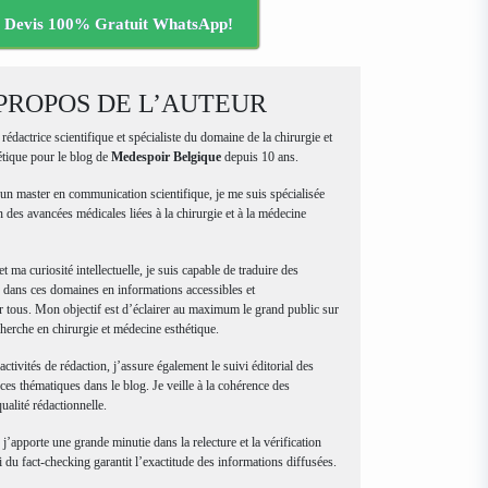
Devis 100% Gratuit WhatsApp!
PROPOS DE L’AUTEUR
, rédactrice scientifique et spécialiste du domaine de la chirurgie et
étique pour le blog de
Medespoir Belgique
depuis 10 ans.
un master en communication scientifique, je me suis spécialisée
n des avancées médicales liées à la chirurgie et à la médecine
t ma curiosité intellectuelle, je suis capable de traduire des
dans ces domaines en informations accessibles et
 tous. Mon objectif est d’éclairer au maximum le grand public sur
cherche en chirurgie et médecine esthétique.
activités de rédaction, j’assure également le suivi éditorial des
ces thématiques dans le blog. Je veille à la cohérence des
qualité rédactionnelle.
 j’apporte une grande minutie dans la relecture et la vérification
 du fact-checking garantit l’exactitude des informations diffusées.