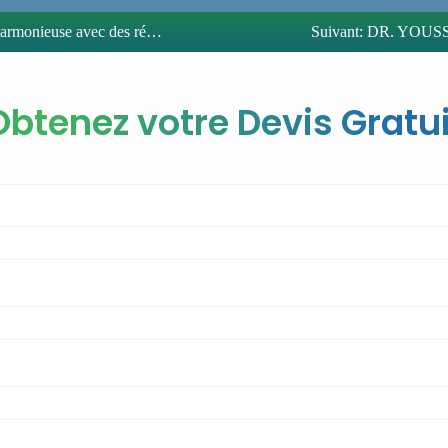
 résultats visibles avant/après
Suivant:
DR. YOUSSEF
Obtenez votre Devis Gratui