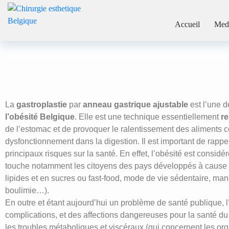
Anneau gastri
Accueil
Med
Chirurgie esthetique Belgique
La
gastroplastie
par
anneau gastrique ajustable
est l’une d
l’obésité Belgique
. Elle est une technique essentiellement
re
de l’estomac et de provoquer le ralentissement des aliments
dysfonctionnement dans la digestion. Il est important de rappele
principaux risques sur la santé. En effet, l’obésité est consi
touche notamment les citoyens des pays développés à cause d
lipides et en sucres ou fast-food, mode de vie sédentaire, man
boulimie…).
En outre et étant aujourd’hui un problème de santé publique, 
complications, et des affections dangereuses pour la santé du p
les troubles métaboliques et viscéraux (qui concernent les o