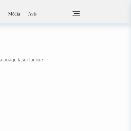
touages au laser
Média
Avis
r