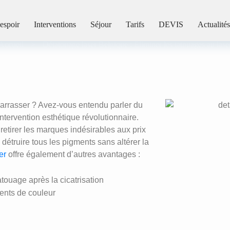
r Belgique : Éliminer les ta
espoir
Interventions
Séjour
Tarifs
DEVIS
Actualités
Accueil
>
Détatouage laser Belgique : Éliminer les tatouages au lase
barrasser ? Avez-vous entendu parler du
intervention esthétique révolutionnaire.
etirer les marques indésirables aux prix
 détruire tous les pigments sans altérer la
er
offre également d’autres avantages :
tatouage après la cicatrisation
ments de couleur