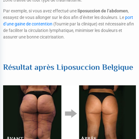
zone traitée de tout type de traumatisme.
Par exemple, si vous avez effectué une
liposuccion de l’abdomen
,
essayez de vous allonger sur le dos afin d’éviter les douleurs. Le
port
d’une gaine de contention
(fournie par la clinique) est nécessaire afin
de faciliter la circulation lymphatique, minimiser les douleurs et
assurer une bonne cicatrisation.
Résultat après Liposuccion Belgique