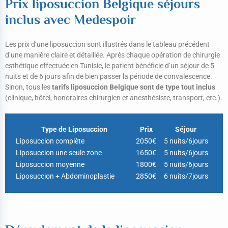
Prix liposuccion Belgique séjours
inclus avec Medespoir
Les prix d’une liposuccion sont illustrés dans le tableau précédent
d’une manière claire et détaillée. Après chaque opération de chirurgie
esthétique effectuée en Tunisie, le patient bénéficie d’un séjour de 5
nuits et de 6 jours afin de bien passer la période de convalescence.
Sinon, tous les
tarifs liposuccion Belgique sont de type tout inclus
(clinique, hôtel, honoraires chirurgien et anesthésiste, transport, etc.).
Type de Liposuccion
Prix
Séjour
Liposuccion complète
2050€
5 nuits/6jours
Liposuccion une seule zone
1650€
5 nuits/6jours
Liposuccion moyenne
1800€
5 nuits/6jours
Liposuccion + Abdominoplastie
2850€
6 nuits/7jours