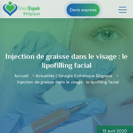
Skip
to
Devis express
content
Injection de graisse dans le visage : le
lipofilling facial
Accueil
>
Actualités Chirurgie Esthétique Belgique
>
Injection de graisse dans le visage : le lipofilling facial
Navigation
de
l’article
13 avril 2020