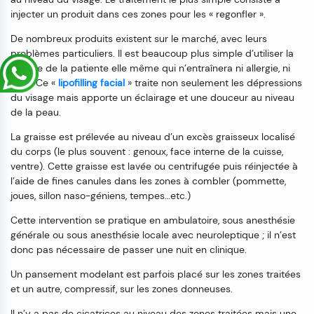
injecter un produit dans ces zones pour les « regonfler ».
De nombreux produits existent sur le marché, avec leurs
problèmes particuliers. Il est beaucoup plus simple d’utiliser la
graisse de la patiente elle même qui n’entraînera ni allergie, ni
rejet. Ce «
lipofilling facial
» traite non seulement les dépressions
du visage mais apporte un éclairage et une douceur au niveau
de la peau.
La graisse est prélevée au niveau d’un excès graisseux localisé
du corps (le plus souvent : genoux, face interne de la cuisse,
ventre). Cette graisse est lavée ou centrifugée puis réinjectée à
l’aide de fines canules dans les zones à combler (pommette,
joues, sillon naso-géniens, tempes…etc.)
Cette intervention se pratique en ambulatoire, sous anesthésie
générale ou sous anesthésie locale avec neuroleptique ; il n’est
donc pas nécessaire de passer une nuit en clinique.
Un pansement modelant est parfois placé sur les zones traitées
et un autre, compressif, sur les zones donneuses.
Il n’y a pas de cicatrices au niveau des zones traitées mais une