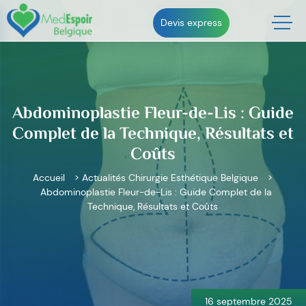
Skip
to
Devis express
content
Abdominoplastie Fleur-de-Lis : Guide
Complet de la Technique, Résultats et
Coûts
Accueil
>
Actualités Chirurgie Esthétique Belgique
>
Abdominoplastie Fleur-de-Lis : Guide Complet de la
Technique, Résultats et Coûts
Navigation
de
l’article
16 septembre 2025