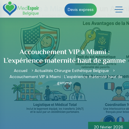
Skip
to
Devis express
content
Accouchement VIP à Miami :
L’expérience maternité haut de gamme
Accueil
>
Actualités Chirurgie Esthétique Belgique
>
Accouchement VIP à Miami : L’expérience maternité haut de
gamme
Navigation
de
l’article
20 février 2026