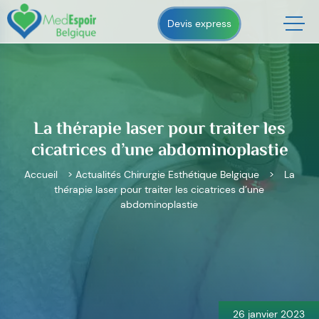
Skip
to
Devis express
content
La thérapie laser pour traiter les
cicatrices d’une abdominoplastie
Accueil
>
Actualités Chirurgie Esthétique Belgique
>
La
thérapie laser pour traiter les cicatrices d’une
abdominoplastie
Navigation
de
l’article
26 janvier 2023