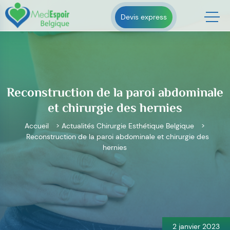
Skip
to
Devis express
content
Reconstruction de la paroi abdominale
et chirurgie des hernies
Accueil
>
Actualités Chirurgie Esthétique Belgique
>
Reconstruction de la paroi abdominale et chirurgie des
hernies
Navigation
de
l’article
2 janvier 2023