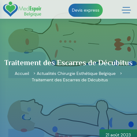
Skip
to
Devis express
content
Traitement des Escarres de Décubitus
Accueil
>
Actualités Chirurgie Esthétique Belgique
>
Traitement des Escarres de Décubitus
Navigation
de
l’article
21 août 2023