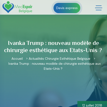
Skip
to
Devis express
content
Ivanka Trump : nouveau modèle de
chirurgie esthétique aux Etats-Unis ?
Accueil
>
Actualités Chirurgie Esthétique Belgique
>
Ivanka Trump : nouveau modèle de chirurgie esthétique aux
Etats-Unis ?
Navigation
de
l’article
12 juillet 2018