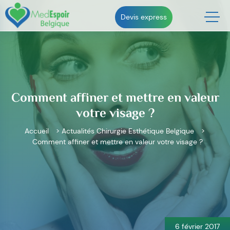
Skip
to
Devis express
content
Comment affiner et mettre en valeur
votre visage ?
Accueil
>
Actualités Chirurgie Esthétique Belgique
>
Comment affiner et mettre en valeur votre visage ?
Navigation
de
l’article
6 février 2017