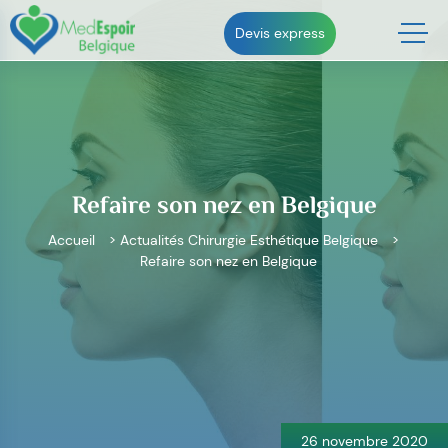
Skip
to
Devis express
content
Refaire son nez en Belgique
Accueil
>
Actualités Chirurgie Esthétique Belgique
>
Refaire son nez en Belgique
Navigation
de
l’article
26 novembre 2020