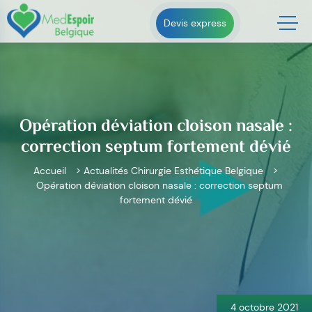
Skip
to
Devis express
content
Opération déviation cloison nasale :
correction septum fortement dévié
Accueil
>
Actualités Chirurgie Esthétique Belgique
>
Opération déviation cloison nasale : correction septum
fortement dévié
Navigation
de
l’article
4 octobre 2021