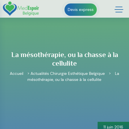
Skip
to
Devis express
content
La mésothérapie, ou la chasse à la
cellulite
Accueil
>
Actualités Chirurgie Esthétique Belgique
>
La
mésothérapie, ou la chasse à la cellulite
Navigation
de
l’article
11 juin 2016