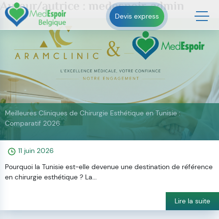
Auteur/autrice :
medespoir-admin
Skip
to
Devis express
content
Meilleures Cliniques de Chirurgie Esthétique en Tunisie :
Comparatif 2026
11 juin 2026
Pourquoi la Tunisie est-elle devenue une destination de référence
en chirurgie esthétique ? La...
Lire la suite