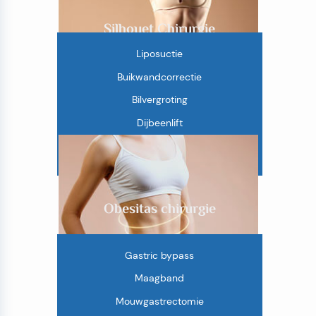
Silhouet Chirurgie
Liposuctie
Buikwandcorrectie
Bilvergroting
Dijbeenlift
Armlift
Obesitas chirurgie
Gastric bypass
Maagband
Mouwgastrectomie