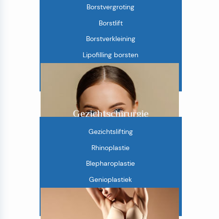
Borstvergroting
Borstlift
Borstverkleining
Lipofilling borsten
Gynaecomastie
Gezichtschirurgie
Gezichtslifting
Rhinoplastie
Blepharoplastie
Genioplastiek
Otoplastie