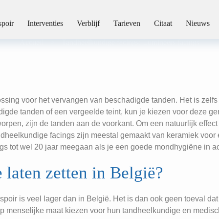
lkundige facings: Lumineers
poir
Interventies
Verblijf
Tarieven
Citaat
Nieuws
Accueil
>
Tandheelkundige facings: Lumineers facings
lossing voor het vervangen van beschadigde tanden. Het is zelfs
adigde tanden of een vergeelde teint, kun je kiezen voor deze ge
rpen, zijn de tanden aan de voorkant. Om een natuurlijk effect 
eelkundige facings zijn meestal gemaakt van keramiek voor een 
ngs tot wel 20 jaar meegaan als je een goede mondhygiëne in a
 laten zetten in België?
poir is veel lager dan in België. Het is dan ook geen toeval da
 op menselijke maat kiezen voor hun tandheelkundige en medisc