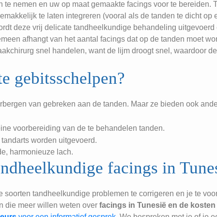
n te nemen en uw op maat gemaakte facings voor te bereiden.
akkelijk te laten integreren (vooral als de tanden te dicht op 
ordt deze vrij delicate tandheelkundige behandeling uitgevoerd 
lgemeen afhangt van het aantal facings dat op de tanden moet 
aakchirurg snel handelen, want de lijm droogt snel, waardoor d
te gebitsschelpen?
verbergen van gebreken aan de tanden. Maar ze bieden ook ande
eine voorbereiding van de te behandelen tanden.
 tandarts worden uitgevoerd.
nde, harmonieuze lach.
tandheelkundige facings in Tune
e soorten tandheelkundige problemen te corrigeren en je te vo
en die meer willen weten over
facings in Tunesië en de koste
seurs
voor een informatief gesprek
. We bespreken met je of je 