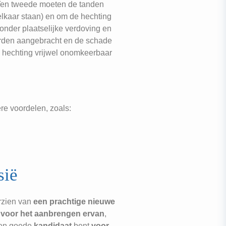
 Ten tweede moeten de tanden
elkaar staan) en om de hechting
onder plaatselijke verdoving en
worden aangebracht en de schade
e hechting vrijwel onomkeerbaar
re voordelen, zoals:
sië
orzien van
een prachtige nieuwe
n voor het aanbrengen ervan
,
een goede
kandidaat
bent
voor