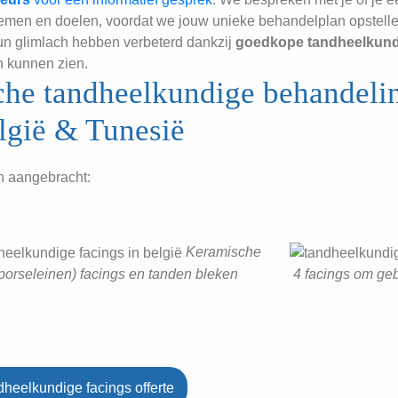
lemen en doelen, voordat we jouw unieke behandelplan opstellen
un glimlach hebben verbeterd dankzij
goedkope tandheelkundi
en kunnen zien.
sche tandheelkundige behandeli
lgië & Tunesië
jn aangebracht:
Keramische
 porseleinen) facings en tanden bleken
4 facings om ge
dheelkundige facings offerte