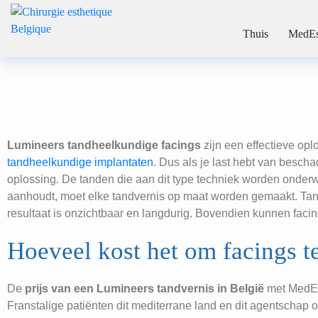
Tandhee
Thuis
MedEs
Chirurgie esthetique Belgique
Lumineers tandheelkundige facings
zijn een effectieve op
tandheelkundige implantaten
. Dus als je last hebt van besch
oplossing. De tanden die aan dit type techniek worden onderwo
aanhoudt, moet elke tandvernis op maat worden gemaakt. Tandh
resultaat is onzichtbaar en langdurig. Bovendien kunnen faci
Hoeveel kost het om facings te
De
prijs van een Lumineers tandvernis in België
met MedEs
Franstalige patiënten dit mediterrane land en dit agentschap