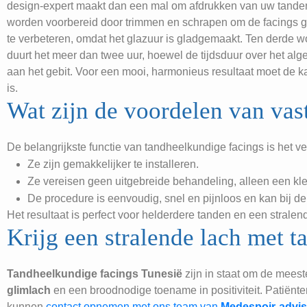
design-expert maakt dan een mal om afdrukken van uw tande
worden voorbereid door trimmen en schrapen om de facings gem
te verbeteren, omdat het glazuur is gladgemaakt. Ten derde w
duurt het meer dan twee uur, hoewel de tijdsduur over het a
aan het gebit. Voor een mooi, harmonieus resultaat moet de k
is.
Wat zijn de voordelen van vas
De belangrijkste functie van tandheelkundige facings is het 
Ze zijn gemakkelijker te installeren.
Ze vereisen geen uitgebreide behandeling, alleen een kl
De procedure is eenvoudig, snel en pijnloos en kan bij de
Het resultaat is perfect voor helderdere tanden en een strale
Krijg een stralende lach met 
Tandheelkundige facings Tunesië
zijn in staat om de meest
glimlach
en een broodnodige toename in positiviteit. Patiënt
kunnen
contact opnemen met ons team van
Medespoir-advi