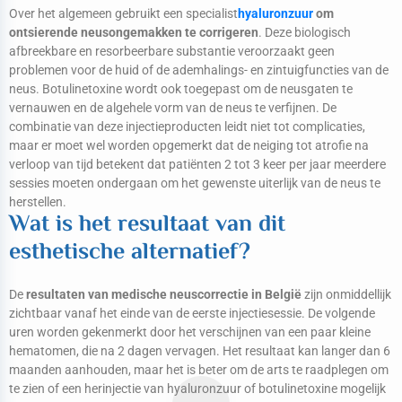
Over het algemeen gebruikt een specialist
hyaluronzuur
om
ontsierende neusongemakken te corrigeren
. Deze biologisch
afbreekbare en resorbeerbare substantie veroorzaakt geen
problemen voor de huid of de ademhalings- en zintuigfuncties van de
neus. Botulinetoxine wordt ook toegepast om de neusgaten te
vernauwen en de algehele vorm van de neus te verfijnen. De
combinatie van deze injectieproducten leidt niet tot complicaties,
maar er moet wel worden opgemerkt dat de neiging tot atrofie na
verloop van tijd betekent dat patiënten 2 tot 3 keer per jaar meerdere
sessies moeten ondergaan om het gewenste uiterlijk van de neus te
herstellen.
Wat is het resultaat van dit
esthetische alternatief?
De
resultaten van medische neuscorrectie in België
zijn onmiddellijk
zichtbaar vanaf het einde van de eerste injectiesessie. De volgende
uren worden gekenmerkt door het verschijnen van een paar kleine
hematomen, die na 2 dagen vervagen. Het resultaat kan langer dan 6
maanden aanhouden, maar het is beter om de arts te raadplegen om
te zien of een herinjectie van hyaluronzuur of botulinetoxine mogelijk