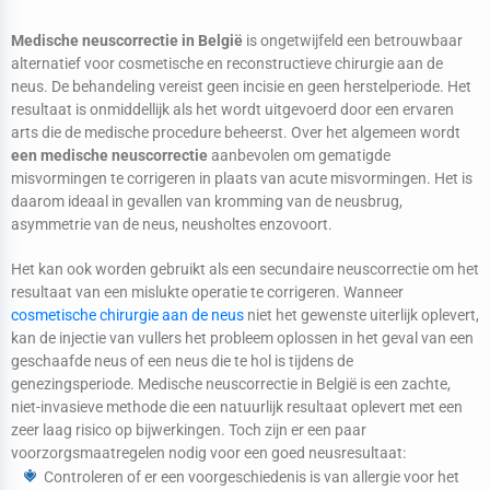
Medische neuscorrectie in België
is ongetwijfeld een betrouwbaar
alternatief voor cosmetische en reconstructieve chirurgie aan de
neus. De behandeling vereist geen incisie en geen herstelperiode. Het
resultaat is onmiddellijk als het wordt uitgevoerd door een ervaren
arts die de medische procedure beheerst. Over het algemeen wordt
een medische neuscorrectie
aanbevolen om gematigde
misvormingen te corrigeren in plaats van acute misvormingen. Het is
daarom ideaal in gevallen van kromming van de neusbrug,
asymmetrie van de neus, neusholtes enzovoort.
Het kan ook worden gebruikt als een secundaire neuscorrectie om het
resultaat van een mislukte operatie te corrigeren. Wanneer
cosmetische chirurgie aan de neus
niet het gewenste uiterlijk oplevert,
kan de injectie van vullers het probleem oplossen in het geval van een
geschaafde neus of een neus die te hol is tijdens de
genezingsperiode. Medische neuscorrectie in België is een zachte,
niet-invasieve methode die een natuurlijk resultaat oplevert met een
zeer laag risico op bijwerkingen. Toch zijn er een paar
voorzorgsmaatregelen nodig voor een goed neusresultaat:
Controleren of er een voorgeschiedenis is van allergie voor het