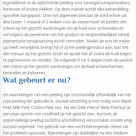
ingrediënten in de oplichtende peeling voor zwangerschapsmaskers,
keratosis of bruine vlekken. Op deze manier wordt elke behandeling
specifiek aangepast. Over het algemeen bestaat de schil echter uit
drie fasen. 1 maand of 2 weken voor de sessie moet de patiënt een
crème op het gezicht aanbrengen om de huid voor te bereiden en
vervolgens de penetratie van het product te vergemakkelijken terwijl
pigmentatie terugkaatsing wordt vermeden. Nadat de arts de make-
up heeft verwijderd, brengt hij of zij het peelingproduct aan, laat het
één minuut op het gezicht zitten en spoelt het af zodra de huid begint
te pigmenteren en tintelen. De volgende 3 tot 5 dagen moet de patiënt
een crème op het gezicht aanbrengen om de huid te beschermen,
herstellen en kalmeren.
Wat gebeurt er nu?
De nawerkingen van een peeling zijn voornamelijk afhankelijk van het
type peeling dat gebruikt is. Sociale uitzetting is niet nodig voor Mask
Peel, Milk Peel, Cosmo Peel, enz. Na een Gele Peel of Mela Peel kun je
een paar sporen van roodheid op het gezicht zien. Kortom, de
oppervlakkige peeling zal lichte afschilfering veroorzaken zonder enig
sociaal ongemak. Het gebruik van een vochtinbrengende crème zal
het probleem oplossen. Bijwerkingen zijn duidelijker na een medium