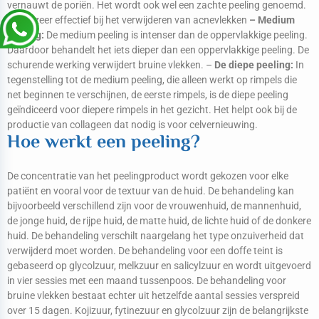
vernauwt de poriën. Het wordt ook wel een zachte peeling genoemd.
Het is zeer effectief bij het verwijderen van acnevlekken
– Medium
peeling:
De medium peeling is intenser dan de oppervlakkige peeling.
Daardoor behandelt het iets dieper dan een oppervlakkige peeling. De
schurende werking verwijdert bruine vlekken. –
De diepe peeling:
In
tegenstelling tot de medium peeling, die alleen werkt op rimpels die
net beginnen te verschijnen, de eerste rimpels, is de diepe peeling
geïndiceerd voor diepere rimpels in het gezicht. Het helpt ook bij de
productie van collageen dat nodig is voor celvernieuwing.
Hoe werkt een peeling?
De concentratie van het peelingproduct wordt gekozen voor elke
patiënt en vooral voor de textuur van de huid. De behandeling kan
bijvoorbeeld verschillend zijn voor de vrouwenhuid, de mannenhuid,
de jonge huid, de rijpe huid, de matte huid, de lichte huid of de donkere
huid. De behandeling verschilt naargelang het type onzuiverheid dat
verwijderd moet worden. De behandeling voor een doffe teint is
gebaseerd op glycolzuur, melkzuur en salicylzuur en wordt uitgevoerd
in vier sessies met een maand tussenpoos. De behandeling voor
bruine vlekken bestaat echter uit hetzelfde aantal sessies verspreid
over 15 dagen. Kojizuur, fytinezuur en glycolzuur zijn de belangrijkste