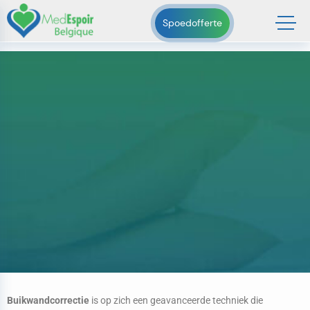
Bovenbuikwandcorrectie België
Spoedofferte
Accueil
>
Bovenbuikwandcorrectie België
Buikwandcorrectie
is op zich een geavanceerde techniek die