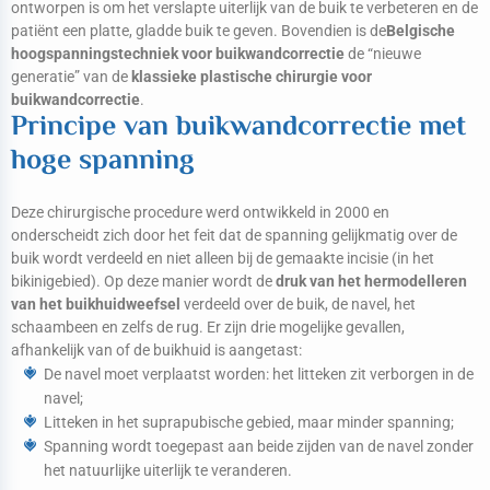
ontworpen is om het verslapte uiterlijk van de buik te verbeteren en de
patiënt een platte, gladde buik te geven. Bovendien is de
Belgische
hoogspanningstechniek voor buikwandcorrectie
de “nieuwe
generatie” van de
klassieke plastische chirurgie voor
buikwandcorrectie
.
Principe van buikwandcorrectie met
hoge spanning
Deze chirurgische procedure werd ontwikkeld in 2000 en
onderscheidt zich door het feit dat de spanning gelijkmatig over de
buik wordt verdeeld en niet alleen bij de gemaakte incisie (in het
bikinigebied). Op deze manier wordt de
druk van het hermodelleren
van het buikhuidweefsel
verdeeld over de buik, de navel, het
schaambeen en zelfs de rug. Er zijn drie mogelijke gevallen,
afhankelijk van of de buikhuid is aangetast:
De navel moet verplaatst worden: het litteken zit verborgen in de
navel;
Litteken in het suprapubische gebied, maar minder spanning;
Spanning wordt toegepast aan beide zijden van de navel zonder
het natuurlijke uiterlijk te veranderen.