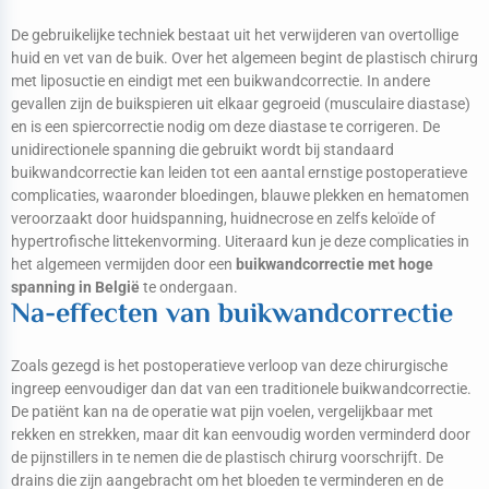
De gebruikelijke techniek bestaat uit het verwijderen van overtollige
huid en vet van de buik. Over het algemeen begint de plastisch chirurg
met liposuctie en eindigt met een buikwandcorrectie. In andere
gevallen zijn de buikspieren uit elkaar gegroeid (musculaire diastase)
en is een spiercorrectie nodig om deze diastase te corrigeren. De
unidirectionele spanning die gebruikt wordt bij standaard
buikwandcorrectie kan leiden tot een aantal ernstige postoperatieve
complicaties, waaronder bloedingen, blauwe plekken en hematomen
veroorzaakt door huidspanning, huidnecrose en zelfs keloïde of
hypertrofische littekenvorming. Uiteraard kun je deze complicaties in
het algemeen vermijden door een
buikwandcorrectie met hoge
spanning in België
te ondergaan.
Na-effecten van buikwandcorrectie
Zoals gezegd is het postoperatieve verloop van deze chirurgische
ingreep eenvoudiger dan dat van een traditionele buikwandcorrectie.
De patiënt kan na de operatie wat pijn voelen, vergelijkbaar met
rekken en strekken, maar dit kan eenvoudig worden verminderd door
de pijnstillers in te nemen die de plastisch chirurg voorschrijft. De
drains die zijn aangebracht om het bloeden te verminderen en de