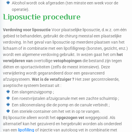
Alcohol wordt ook afgeraden (ten minste een week voor de
operatie).
Liposuctie procedure
Verdoving voor liposuctie
Voor plaatselijke liposuctie, d.w.z. om één
gebied te behandelen, gebruikt de chirurg meestal een plaatselijke
verdoving. In het geval van liposuctie op meerdere plaatsen van het
lichaam of in combinatie met een lipofilligreep (borsten, gezicht, enz.)
wordt een algemene verdoving gebruikt. In wezen gaat het om
het
verwijderen van
overtollige
vetophopingen
die bestand zijn tegen
diëten en sportactiviteiten (zelfs de meest intensieve). Deze
verwijdering wordt gegarandeerd door een geavanceerd
afzuigsysteem.
Wat is de vetafzuiger ?
Het zeer gecontroleerde,
aseptische systeem bestaat uit :
Een slangenzuigpomp ;
Een roestvrijstalen afzuigcanule met een zachte schuimtip ;
Een siliconenslang die de pomp en de canule verbindt ;
Een steriele container om het vet in op te vangen.
Bij liposuctie alleen wordt het
opgezogen vet
weggegooid. Als
alternatief kan het gezuiverd en hergebruikt worden als onderdeel
van een
lipofilling
of injectie van autoloog vet in combinatie met