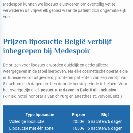
Medespoir kunnen we liposuctie uitvoeren om overtollig vet te
verwijderen uit vrijwel elk gebied waar de patiënt zich ongemakkelijk
voelt.
Prijzen liposuctie België verblijf
inbegrepen bij Medespoir
De prijzen voor liposuctie worden duidelijk en gedetailleerd
weergegeven in de tabel hierboven. Na elke cosmetische operatie die
in Tunesië wordt uitgevoerd, profiteren patiënten van een verblijf van
5 nachten en 6 dagen om hen door de herstelperiode te helpen. Voor
het overige zijn alle
liposuctie-tarieven in België all-inclusive
(kliniek, hotel, honoraria van chirurg en anesthesist, vervoer, enz.)
Type liposuctie
Prijzen
Blijf
Volledige liposuctie
2050€
5 nachten/6 dagen
Liposuctie met één zone
1650€
5 nachten/6 dagen