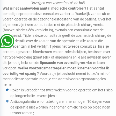
Opzuigen van vetweefsel uit de buik
Wat is het aanbevolen aantal medische controles ?
Het aantal
benodigde preoperatieve consulten varieert afhankelijk van de uit te
voeren operatie en de gezondheidstoestand van de patiënt. Over het
algemeen zijn twee consultaties met de plastisch chirurg vereist
(hoewel slechts één verplicht is), evenals een consultatie met de
anesthesist. Tijdens deze consultatie geeft de cosmetisch chirurg de
patiënt details over de kosten van de operatie en alle kosten die
inbegrepen zijn in het verblijf. Tijdens het tweede consult zal hij al je
eerder uitgevoerde bloedtesten en controles bekijken, beslissen over
het type verdoving (plaatselijk of algemeen) en je alle adviezen geven
die je nodig hebt om de
liposuctie van overtollig vet
vlot te laten
verlopen.
Welke voorzorgsmaatregelen moet ik nemen voordat ik
overtollig vet opzuig ?
Voordat je je toevlucht neemt tot zo’n min of
meer delicate operatie, moet je een aantal voorzorgsmaatregelen
nemen
Roken is verboden tot twee weken voor de operatie om het risico
op longembolie te vermijden ;
Anticoagulantia en ontstekingsremmers mogen 10 dagen voor
de operatie niet worden ingenomen om elk risico op bloedingen
te voorkomen ;