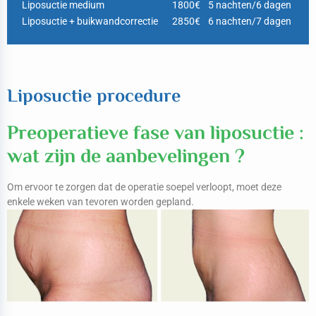
Liposuctie medium
1800€
5 nachten/6 dagen
Liposuctie + buikwandcorrectie
2850€
6 nachten/7 dagen
Liposuctie procedure
Preoperatieve fase van liposuctie :
wat zijn de aanbevelingen ?
Om ervoor te zorgen dat de operatie soepel verloopt, moet deze
enkele weken van tevoren worden gepland.