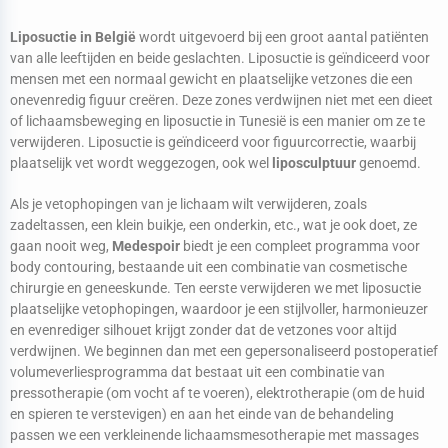
Liposuctie in België
wordt uitgevoerd bij een groot aantal patiënten
van alle leeftijden en beide geslachten. Liposuctie is geïndiceerd voor
mensen met een normaal gewicht en plaatselijke vetzones die een
onevenredig figuur creëren. Deze zones verdwijnen niet met een dieet
of lichaamsbeweging en liposuctie in Tunesië is een manier om ze te
verwijderen. Liposuctie is geïndiceerd voor figuurcorrectie, waarbij
plaatselijk vet wordt weggezogen, ook wel
liposculptuur
genoemd.
Als je vetophopingen van je lichaam wilt verwijderen, zoals
zadeltassen, een klein buikje, een onderkin, etc., wat je ook doet, ze
gaan nooit weg,
Medespoir
biedt je een compleet programma voor
body contouring, bestaande uit een combinatie van cosmetische
chirurgie en geneeskunde. Ten eerste verwijderen we met liposuctie
plaatselijke vetophopingen, waardoor je een stijlvoller, harmonieuzer
en evenrediger silhouet krijgt zonder dat de vetzones voor altijd
verdwijnen. We beginnen dan met een gepersonaliseerd postoperatief
volumeverliesprogramma dat bestaat uit een combinatie van
pressotherapie (om vocht af te voeren), elektrotherapie (om de huid
en spieren te verstevigen) en aan het einde van de behandeling
passen we een verkleinende lichaamsmesotherapie met massages