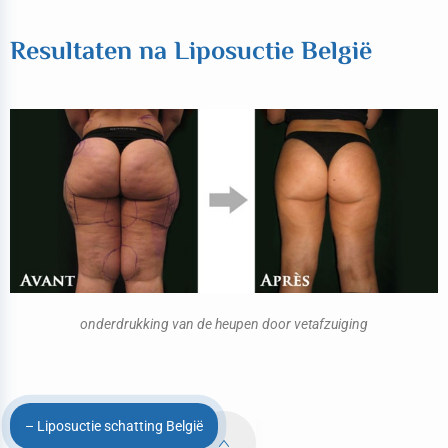
Resultaten na Liposuctie België
onderdrukking van de heupen door vetafzuiging
– Liposuctie schatting België