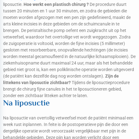
liposuctie.
Hoe werkt een plastisch chirurg ?
De procedure duurt
tussen 20 minuten en 1 uur 30 minuten, en zodra de gebieden die
moeten worden afgezogen met een pen zijn gedefinieerd, maakt de
arts kleine incisies in deze gebieden om de schuimcanule in te
brengen. De peristaltische pomp oefent een zuigkracht uit op het
vetweefsel, waardoor het overtollige vet wordt weggezogen. Zodra
de zuigoperatie is voltooid, worden de fijne incisies (5 millimeter)
gesloten met resorbeerbare, onopvallende hechtingen (de incisies
worden meestal gecamoufleerd in de natuurlijke lichaamsplooien). De
ziekenhuisopname duurt maximaal 24 uur, maar als het behandelde
gebied niet groot is, kan een poliklinische operatie worden uitgevoerd
(de patiënt kan dezelfde dag nog worden ontslagen).
Zijn de
littekens van liposuctie zichtbaar?
Tijdens de liposuctieprocedure
brengt de chirurg fijne canules in het te liposuctioneren gebied,
zonder een zichtbaar litteken achter te laten.
Na liposuctie
Na liposuctie van overtollig vetweefsel moet de patiënt minimaal een
week rust inplannen. In feite is de postoperatieve pijn die door een
dergelijke operatie wordt veroorzaakt vergelijkbaar met pijn in de
behandelde gebieden. Deze pijn kan worden verlicht door een