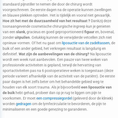
standaard pijnstiller te nemen die door de chirurg wordt
voorgeschreven. De eerste dagen na de operatie kunnen zwellingen
en blauwe plekken optreden. Het is tijdelijk en vooral niet gevaarlijk.
Hoe zit het met de duurzaamheid van het resultaat ?
Dankzij deze
toonaangevende cosmetische chirurgische ingreep kun je genieten
van een
slank,
gracieus en goed geproportioneerd
figuur
en, bovenal,
zonder
uitpuilen
. Gelukkig kunnen de verwijderde vetcellen zich niet
opnieuw vormen. Of het nu gaat om
liposuctie van de zadeltassen
, de
buik of een ander gebied, het verkregen resultaat is langdurig en
definitief.
Wat zijn de aanbevelingen van de chirurg?
Na liposuctie
wordt een week rust aanbevolen. Een pauze van twee weken van
professionele activiteiten is gepland, terwijl de hervatting van
sportactiviteiten pas na 6 postoperatieve weken is toegestaan (deze
periode varieert afhankelijk van de activiteit van de patiënt). De eerste
paar dagen is het zelfs beter om het behandelde gebied weg te
houden van elk soort trauma. Als je bijvoorbeeld
een liposuctie van
de buik
hebt gehad, probeer dan op je rug te liggen om pijn te
voorkomen. Er moet
een compressiegordel
(geleverd door de kliniek)
worden
gedragen
om de lymfecirculatie te bevorderen, de pijn te
minimaliseren en een goede genezing te garanderen.