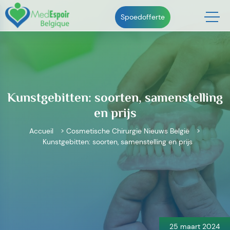
Skip
to
Spoedofferte
content
Kunstgebitten: soorten, samenstelling
en prijs
Accueil
>
Cosmetische Chirurgie Nieuws België
>
Kunstgebitten: soorten, samenstelling en prijs
Bericht
navigatie
25 maart 2024